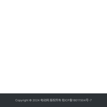
百
登录
注册
科
自
驾
Copyright © 2024
电动网
版权所有
桂ICP备18011504号-7