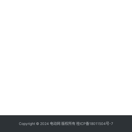
百
登录
注册
科
自
驾
Copyright © 2024
电动网
版权所有
桂ICP备18011504号-7